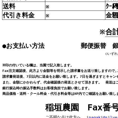
送料
ｸｰﾙ
※
代引
き
料金
金
※
合
※
●お
支払
い
方法
郵便
振替
○いず
※
印
の
付
いている
欄
は、
当園
で
記入
致
します。
Fax
注文
確認
後
、
此方
より
金額
等
を
明示
した
請求書
をお
送
り
致
しますので,
請求書
発送後
、7
日
以内
に
送金
をお
願
い
致
します。7
日
を
過
ぎますとキャン
また、
金額
にかかわらず、
代金
確認
後
の
発送
とさせて
頂
きます。
発送
は
銀行
振込
時
の
振込
手数料
はお
客様
負担
でお
願
い
致
します。
商品
価格
・
送料
・クール
料金
・
代引
き
料金
等
はHP
内
でご
確認
をお
願
い
致
し
稲垣農園
Fax
番
ご
不明
な
点
は
此方
へ
inagaki@silve