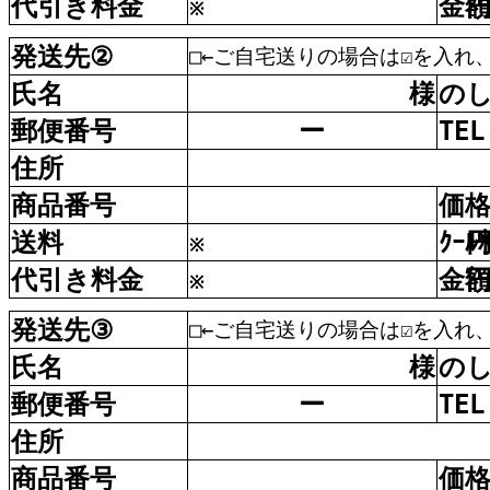
代引
き
料金
金
※
発送先
②
□←ご自宅送りの場合は☑を入れ
氏名
様
の
郵便
番号
ー
TEL
住所
商品
番号
価
送料
ｸｰﾙ
※
代引
き
料金
金
※
発送先
③
□←ご自宅送りの場合は☑を入れ
氏名
様
の
郵便
番号
ー
TEL
住所
商品
番号
価