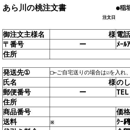
あら
川
の
桃
注文書
●
稲
注文日
御
注文主
様
名
様
電
〒
番号
ー
ﾒｰﾙ
住所
発送先
①
□←ご
自宅
送
りの
場合
は☑を
入
れ
氏名
様
の
郵便
番号
ー
TEL
住所
商品
番号
価
送料
ｸｰﾙ
※